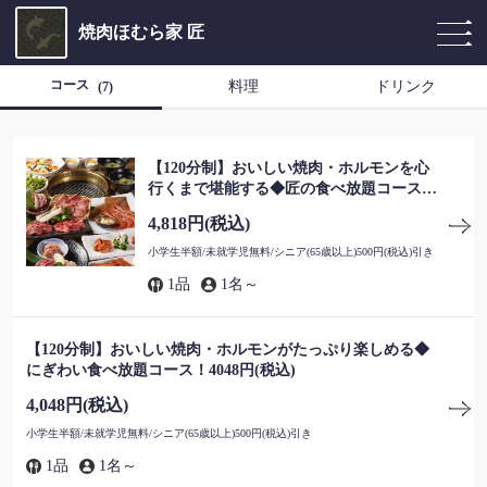
焼肉ほむら家 匠
コース
料理
ドリンク
(7)
【120分制】おいしい焼肉・ホルモンを心
行くまで堪能する◆匠の食べ放題コース！
4818円(税込)
4,818円
(税込)
小学生半額/未就学児無料/シニア(65歳以上)500円(税込)引き
1品
1名～
【120分制】おいしい焼肉・ホルモンがたっぷり楽しめる◆
にぎわい食べ放題コース！4048円(税込)
4,048円
(税込)
小学生半額/未就学児無料/シニア(65歳以上)500円(税込)引き
1品
1名～