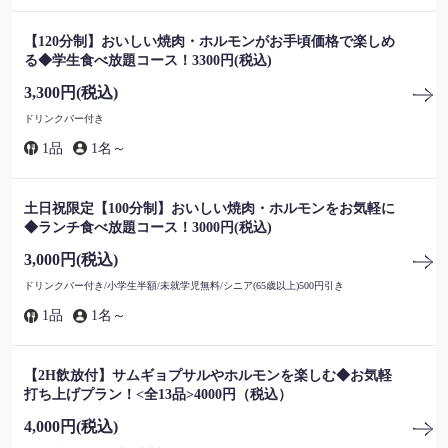
【120分制】おいしい焼肉・ホルモンがお手頃価格で楽しめ
る◆学生食べ放題コース！3300円(税込)
3,300円
(税込)
ドリンクバー付き
1品
1名～
土日祝限定【100分制】おいしい焼肉・ホルモンをお気軽に
◆ランチ食べ放題コース！3000円(税込)
3,000円
(税込)
ドリンクバー付き/小学生半額/未就学児無料/シニア(65歳以上)500円引き
1品
1名～
【2H飲放付】サムギョプサルやホルモンを楽しむ◆お気軽
この店舗情報をシェアする
打ち上げプラン！<全13品>4000円（税込）
4,000円
(税込)
コース | 焼肉ほむら家 匠