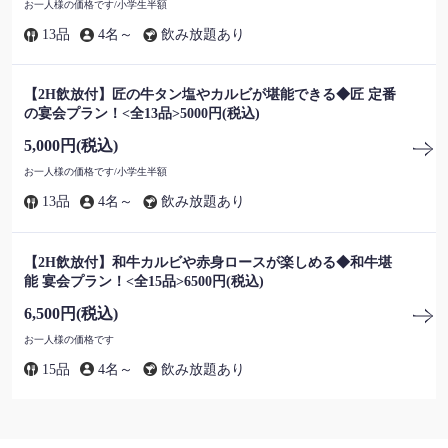
秋田県由利本荘市赤沼下222-1
お一人様の価格です/小学生半額
https://yakinikuhomurayatakumi.owst.jp/courses
13品
4名～
飲み放題あり
お店情報をコピー
【2H飲放付】匠の牛タン塩やカルビが堪能できる◆匠 定番
の宴会プラン！<全13品>5000円(税込)
5,000円
(税込)
お一人様の価格です/小学生半額
13品
4名～
飲み放題あり
閉じる
【2H飲放付】和牛カルビや赤身ロースが楽しめる◆和牛堪
能 宴会プラン！<全15品>6500円(税込)
6,500円
(税込)
お一人様の価格です
15品
4名～
飲み放題あり