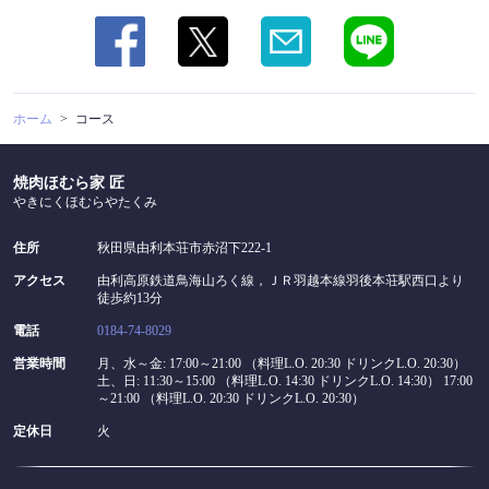
ホーム
コース
焼肉ほむら家 匠
やきにくほむらやたくみ
住所
秋田県由利本荘市赤沼下222-1
アクセス
由利高原鉄道鳥海山ろく線，ＪＲ羽越本線羽後本荘駅西口より
徒歩約13分
電話
0184-74-8029
営業時間
月、水～金: 17:00～21:00 （料理L.O. 20:30 ドリンクL.O. 20:30）
土、日: 11:30～15:00 （料理L.O. 14:30 ドリンクL.O. 14:30） 17:00
～21:00 （料理L.O. 20:30 ドリンクL.O. 20:30）
定休日
火