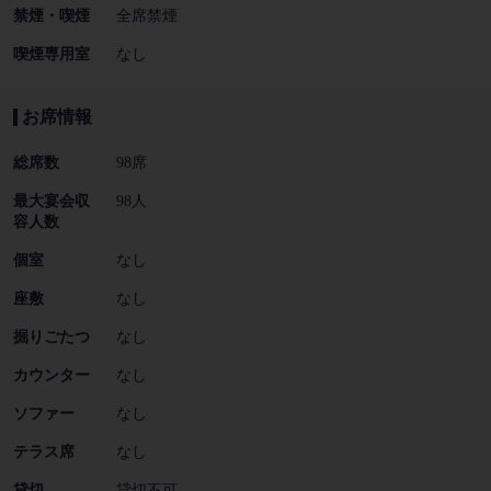
禁煙・喫煙
全席禁煙
喫煙専用室
なし
お席情報
総席数
98席
最大宴会収
98人
容人数
個室
なし
座敷
なし
掘りごたつ
なし
カウンター
なし
ソファー
なし
テラス席
なし
貸切
貸切不可