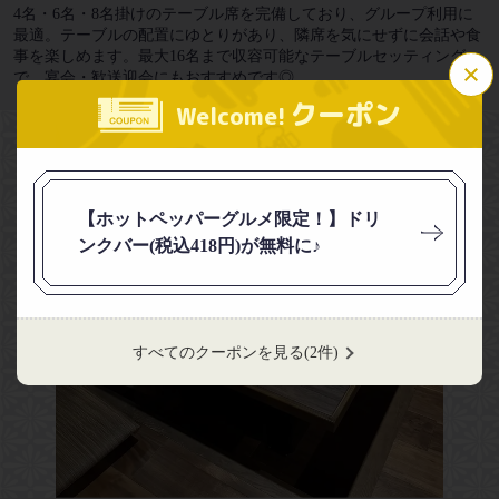
4名・6名・8名掛けのテーブル席を完備しており、グループ利用に
最適。テーブルの配置にゆとりがあり、隣席を気にせずに会話や食
事を楽しめます。最大16名まで収容可能なテーブルセッティング
この店舗情報をシェアする
で、宴会・歓送迎会にもおすすめです◎
クーポン
Welcome!
焼肉ほむら家 匠
秋田県由利本荘市赤沼下222-1
https://yakinikuhomurayatakumi.owst.jp/
【ホットペッパーグルメ限定！】ドリ
お店情報をコピー
ンクバー(税込418円)が無料に♪
すべてのクーポンを見る
(2件)
閉じる