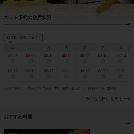
ネット予約の空席状況
◎
本日お席空いてます！
土
日
月
火
水
木
金
08/08
08/09
08/10
08/11
08/12
08/13
08/14
◎
◎
◎
◎
◎
◎
◎
08/15
08/16
08/17
08/18
08/19
08/20
08/21
◎
◎
◎
休
◎
◎
◎
◎
即予約可
□
リクエスト予約可
TEL
要問い合わせ
×
予約不可
休
定休日
その他の日付を見る
おすすめ料理